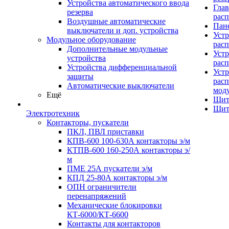
Устройства автоматического ввода
Гла
резерва
рас
Воздушные автоматические
Пан
выключатели и доп. устройства
Устр
Модульное оборудование
рас
Дополнительные модульные
Устр
устройства
рас
Устройства дифференциальной
Устр
защиты
расп
Автоматические выключатели
мод
Ещё
Щит
Щит
Электротехник
Контакторы, пускатели
ПКЛ, ПВЛ приставки
КПВ-600 100-630А контакторы э/м
КТПВ-600 160-250А контакторы э/
м
ПМЕ 25А пускатели э/м
КПД 25-80А контакторы э/м
ОПН ограничители
перенапряжений
Механические блокировки
КТ-6000/КТ-6600
Контакты для контакторов