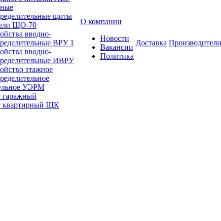
вные
пределительные щиты
О компании
ели ЩО-70
ойства вводно-
Новости
пределительные ВРУ 1
Доставка
Производител
Вакансии
ойства вводно-
Политика
пределительные ИВРУ
ойство этажное
ределительное
ульное УЭРМ
 гаражный
 квартирный ЩК