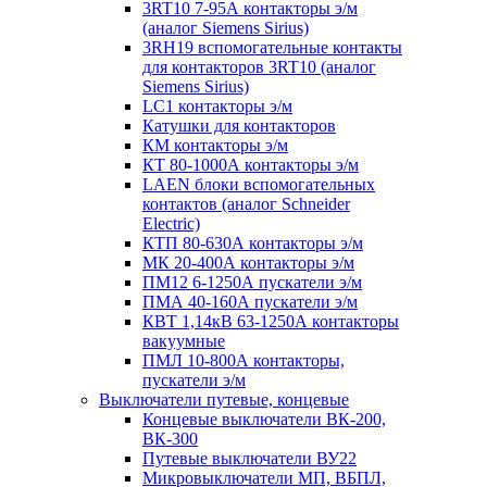
3RT10 7-95А контакторы э/м
(аналог Siemens Sirius)
3RH19 вспомогательные контакты
для контакторов 3RT10 (аналог
Siemens Sirius)
LC1 контакторы э/м
Катушки для контакторов
КМ контакторы э/м
КТ 80-1000А контакторы э/м
LAEN блоки вспомогательных
контактов (аналог Schneider
Electric)
КТП 80-630А контакторы э/м
МК 20-400А контакторы э/м
ПМ12 6-1250А пускатели э/м
ПМА 40-160А пускатели э/м
КВТ 1,14кВ 63-1250А контакторы
вакуумные
ПМЛ 10-800А контакторы,
пускатели э/м
Выключатели путевые, концевые
Концевые выключатели ВК-200,
ВК-300
Путевые выключатели ВУ22
Микровыключатели МП, ВБПЛ,