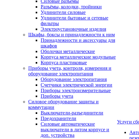
Силовые разъемы
Разъёмы, колодки, тройники
Удлинители силовые
Удлинители бытовые и сетевые
фильтры
Электроустановочные изделия
Шкафы, боксы и принадлежности к ним
Принадлежности и аксессуары для
шкафов
Оболочки металлические
Корпуса металлические модульные
Корпуса пластиковые
Приборы учета, контроля, измерения и
оборудование электропитания
Оборудование электропитания
Счетчики электрической энергии
Приборы электроизмерительные
Приборы учета
Силовое оборудование защиты и
коммутации
Выключатели-разъединители
Предохранители
Услуги сб
Силовые автоматические
выключатели в литом корпусе и
Авт
доп. устройства
рез