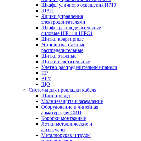
Шкафы уличного освещения И710
ЩАП
Ящики управления
электродвигателями
Шкафы распределительные
силовые ШР11 и ШРС1
Щитки квартирные
Устройства этажные
распределительные
Щитки этажные
Щитки осветительные
Учетно-распределительные панели
ПР
ВРУ
ЩО
Системы для прокладки кабеля
Шинопровод
Молниезащита и заземление
Оборудование и линейная
арматура для СИП
Коробки монтажные
Лотки металлические и
аксессуары
Металлорукав и трубы
металлические