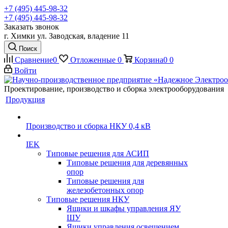
+7 (495) 445-98-32
+7 (495) 445-98-32
Заказать звонок
г. Химки ул. Заводская, владение 11
Поиск
Сравнение
0
Отложенные
0
Корзина
0
0
Войти
Проектирование, производство и сборка электрооборудования
Продукция
Производство и сборка НКУ 0,4 кВ
IEK
Типовые решения для АСИП
Типовые решения для деревянных
опор
Типовые решения для
железобетонных опор
Типовые решения НКУ
Ящики и шкафы управления ЯУ
ШУ
Ящики управления освещением