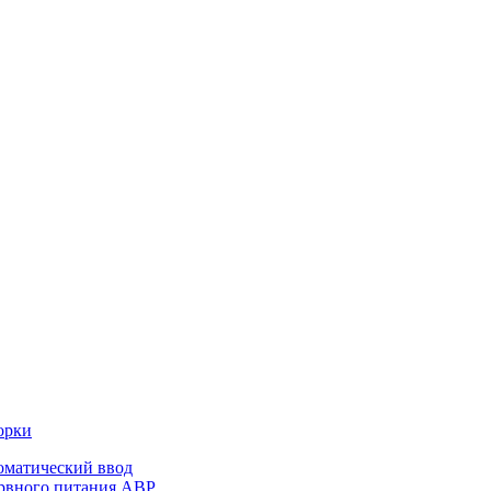
орки
оматический ввод
ервного питания АВР