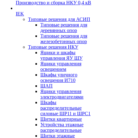
Производство и сборка НКУ 0,4 кВ
IEK
Типовые решения для АСИП
Типовые решения для
деревянных опор
Типовые решения для
железобетонных опор
Типовые решения НКУ
Ящики и шкафы
управления ЯУ ШУ
Ящики управления
освещением
Шкафы уличного
освещения И710
ЩАП
Ящики управления
электродвигателями
Шкафы
распределительные
силовые ШР11 и ШРС1
Щитки квартирные
Устройства этажные
распределительные
Щитки этажные