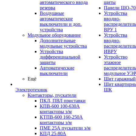
автоматического ввода
щиты
резерва
Панели ЩО-70
Воздушные
Устройства
автоматические
вводно-
выключатели и доп.
распределител
устройства
ВРУ 1
Модульное оборудование
Устройства
Дополнительные
вводно-
модульные устройства
распределител
Устройства
ИВРУ
дифференциальной
Устройство
защиты
этажное
Автоматические
распределител
выключатели
модульное УЭ
Ещё
Щит гаражный
Щит квартирн
Электротехник
ЩК
Контакторы, пускатели
ПКЛ, ПВЛ приставки
КПВ-600 100-630А
контакторы э/м
КТПВ-600 160-250А
контакторы э/м
ПМЕ 25А пускатели э/м
КПД 25-80А