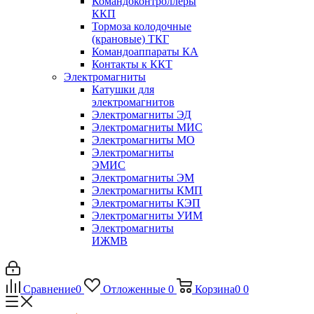
Командоконтроллеры
ККП
Тормоза колодочные
(крановые) ТКГ
Командоаппараты КА
Контакты к ККТ
Электромагниты
Катушки для
электромагнитов
Электромагниты ЭД
Электромагниты МИС
Электромагниты МО
Электромагниты
ЭМИС
Электромагниты ЭМ
Электромагниты КМП
Электромагниты КЭП
Электромагниты УИМ
Электромагниты
ИЖМВ
Сравнение
0
Отложенные
0
Корзина
0
0