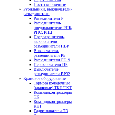
Посты кнопочные
Рубильники, выключатели-
разъединители
Разъединители Р
Разъединители-
предохранители РПБ,
РПС, РПЦ
Предохранители-
выключатели-
разъединители ПВР
Выключатели-
разъединители РБ
Разъединители РЕ19
Переключатели ПБ
Выключатели-
разъединители ВР32
Крановое оборудование
Тормоза колодочные
(крановые) ТКП/ТКТ
Командоконтроллеры
ЭК
Командоконтроллеры
ККТ
Гидротолкатели ТЭ