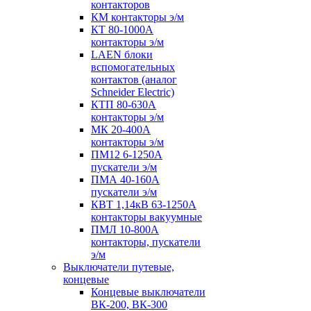
контакторов
КМ контакторы э/м
КТ 80-1000А
контакторы э/м
LAEN блоки
вспомогательных
контактов (аналог
Schneider Electric)
КТП 80-630А
контакторы э/м
МК 20-400А
контакторы э/м
ПМ12 6-1250А
пускатели э/м
ПМА 40-160А
пускатели э/м
КВТ 1,14кВ 63-1250А
контакторы вакуумные
ПМЛ 10-800А
контакторы, пускатели
э/м
Выключатели путевые,
концевые
Концевые выключатели
ВК-200, ВК-300