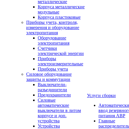
металлические
Корпуса металлические
модульные
Корпуса пластиковые
Приборы учета, контроля,
измерения и оборудование
электропитания
Оборудование
электропитания
Счетчики
электрической энергии
Приборы
электроизмерительные
Приборы учета
Силовое оборудование
защиты и коммутации
Выключатели-
разъединители
Предохранители
Услуги сборки
Силовые
автоматические
Автоматическ
выключатели в литом
ввод резервног
корпусе и доп.
питания АВР
устройства
Главные
Устройства
распределител