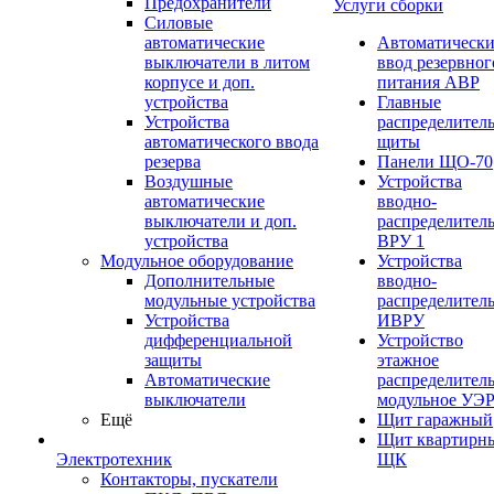
Предохранители
Услуги сборки
Силовые
автоматические
Автоматическ
выключатели в литом
ввод резервног
корпусе и доп.
питания АВР
устройства
Главные
Устройства
распределител
автоматического ввода
щиты
резерва
Панели ЩО-70
Воздушные
Устройства
автоматические
вводно-
выключатели и доп.
распределител
устройства
ВРУ 1
Модульное оборудование
Устройства
Дополнительные
вводно-
модульные устройства
распределител
Устройства
ИВРУ
дифференциальной
Устройство
защиты
этажное
Автоматические
распределител
выключатели
модульное УЭ
Ещё
Щит гаражный
Щит квартирн
Электротехник
ЩК
Контакторы, пускатели