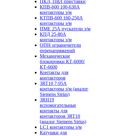
ПКЛ, ПВЛ приставки
КПВ-600 100-630А
контакторы э/м
КТПВ-600 160-250А
контакторы э/м
ПМЕ 25А пускатели э/м
КПД 25-80А
контакторы э/м
ОПН ограничители
перенапряжений
Механические
блокировки КТ-6000/
КТ-6600
Контакты для
контакторов
3RT10 7-95А
контакторы э/м (аналог
Siemens Sirius)
3RH19
вспомогательные
контакты для
контакторов 3RT10
(аналог Siemens Sirius)
LC1 контакторы э/м
Катушки для