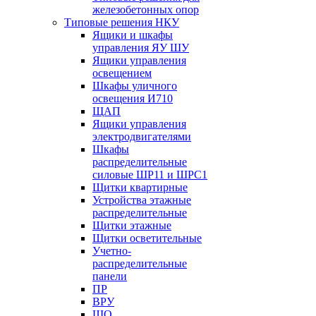
железобетонных опор
Типовые решения НКУ
Ящики и шкафы
управления ЯУ ШУ
Ящики управления
освещением
Шкафы уличного
освещения И710
ЩАП
Ящики управления
электродвигателями
Шкафы
распределительные
силовые ШР11 и ШРС1
Щитки квартирные
Устройства этажные
распределительные
Щитки этажные
Щитки осветительные
Учетно-
распределительные
панели
ПР
ВРУ
ЩО