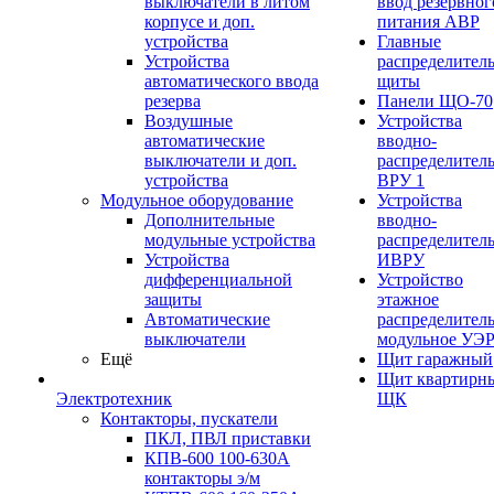
выключатели в литом
ввод резервног
корпусе и доп.
питания АВР
устройства
Главные
Устройства
распределител
автоматического ввода
щиты
резерва
Панели ЩО-70
Воздушные
Устройства
автоматические
вводно-
выключатели и доп.
распределител
устройства
ВРУ 1
Модульное оборудование
Устройства
Дополнительные
вводно-
модульные устройства
распределител
Устройства
ИВРУ
дифференциальной
Устройство
защиты
этажное
Автоматические
распределител
выключатели
модульное УЭ
Ещё
Щит гаражный
Щит квартирн
Электротехник
ЩК
Контакторы, пускатели
ПКЛ, ПВЛ приставки
КПВ-600 100-630А
контакторы э/м