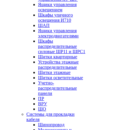
Ящики управления
освещением
Шкафы уличного
освещения И710
ЩАП
Ящики управления
электродвигателями
Шкафы
распределительные
силовые ШР11 и ШРС1
Щитки квартирные
Устройства этажные
распределительные
Щитки этажные
Щитки осветительные
Учетно-
распределительные
панели
ПР
ВРУ
ЩО
Системы для прокладки
кабеля
Шинопровод
Молниезащита и