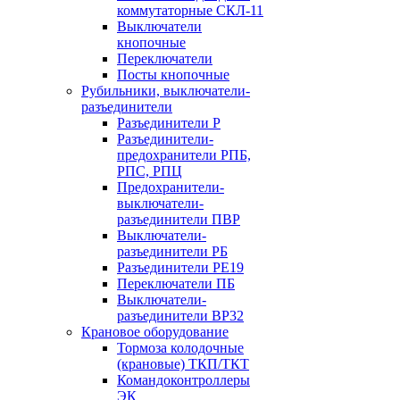
коммутаторные СКЛ-11
Выключатели
кнопочные
Переключатели
Посты кнопочные
Рубильники, выключатели-
разъединители
Разъединители Р
Разъединители-
предохранители РПБ,
РПС, РПЦ
Предохранители-
выключатели-
разъединители ПВР
Выключатели-
разъединители РБ
Разъединители РЕ19
Переключатели ПБ
Выключатели-
разъединители ВР32
Крановое оборудование
Тормоза колодочные
(крановые) ТКП/ТКТ
Командоконтроллеры
ЭК