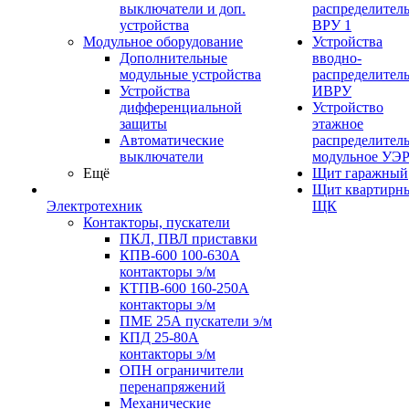
выключатели и доп.
распределител
устройства
ВРУ 1
Модульное оборудование
Устройства
Дополнительные
вводно-
модульные устройства
распределител
Устройства
ИВРУ
дифференциальной
Устройство
защиты
этажное
Автоматические
распределител
выключатели
модульное УЭ
Ещё
Щит гаражный
Щит квартирн
Электротехник
ЩК
Контакторы, пускатели
ПКЛ, ПВЛ приставки
КПВ-600 100-630А
контакторы э/м
КТПВ-600 160-250А
контакторы э/м
ПМЕ 25А пускатели э/м
КПД 25-80А
контакторы э/м
ОПН ограничители
перенапряжений
Механические