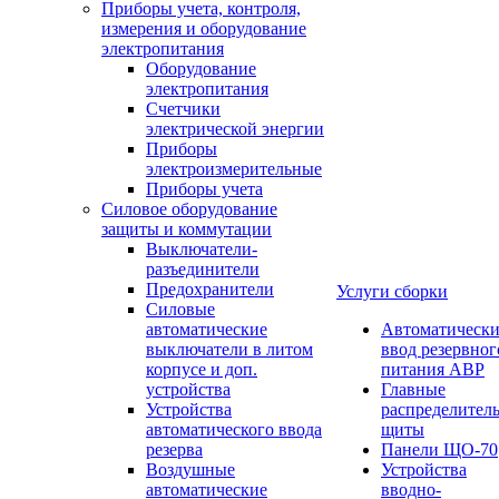
Приборы учета, контроля,
измерения и оборудование
электропитания
Оборудование
электропитания
Счетчики
электрической энергии
Приборы
электроизмерительные
Приборы учета
Силовое оборудование
защиты и коммутации
Выключатели-
разъединители
Предохранители
Услуги сборки
Силовые
автоматические
Автоматическ
выключатели в литом
ввод резервног
корпусе и доп.
питания АВР
устройства
Главные
Устройства
распределител
автоматического ввода
щиты
резерва
Панели ЩО-70
Воздушные
Устройства
автоматические
вводно-