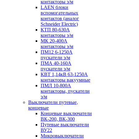
контакторы э/м
LAEN блоки
вспомогательных
контактов (аналог
Schneider Electric)
КТП 80-630А
контакторы э/м
МК 20-400А
контакторы э/м
ПМ12 6-1250А
пускатели э/м
ПМА 40-160А
пускатели э/м
КВТ 1,14кВ 63-1250А
контакторы вакуумные
ПМЛ 10-800А
контакторы, пускатели
э/м
Выключатели путевые,
концевые
Концевые выключатели
ВК-200, ВК-300
Путевые выключатели
ВУ22
Микровыключатели