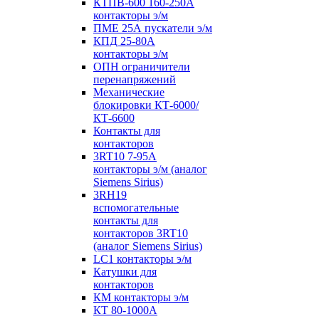
КТПВ-600 160-250А
контакторы э/м
ПМЕ 25А пускатели э/м
КПД 25-80А
контакторы э/м
ОПН ограничители
перенапряжений
Механические
блокировки КТ-6000/
КТ-6600
Контакты для
контакторов
3RT10 7-95А
контакторы э/м (аналог
Siemens Sirius)
3RH19
вспомогательные
контакты для
контакторов 3RT10
(аналог Siemens Sirius)
LC1 контакторы э/м
Катушки для
контакторов
КМ контакторы э/м
КТ 80-1000А