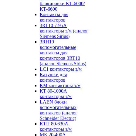
блокировки КТ-6000/
КТ-6600
Контакты для
контакторов
3RT10 7-95А
контакторы э/м (аналог
Siemens Sirius)
3RH19
вспомогательные
контакты для
контакторов 3RT10
(аналог Siemens Sirius)
LC1 контакторы э/м
Катушки для
контакторов
КМ контакторы э/м
КТ 80-1000А
контакторы э/м
LAEN блоки
вспомогательных
контактов (аналог
Schneider Electric)
КТП 80-630А
контакторы э/м
МК 20-400А