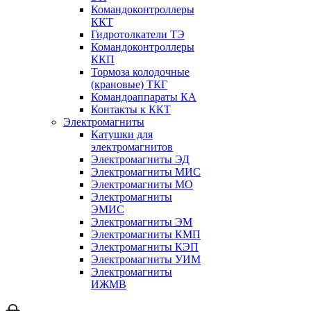
Командоконтроллеры
ККТ
Гидротолкатели ТЭ
Командоконтроллеры
ККП
Тормоза колодочные
(крановые) ТКГ
Командоаппараты КА
Контакты к ККТ
Электромагниты
Катушки для
электромагнитов
Электромагниты ЭД
Электромагниты МИС
Электромагниты МО
Электромагниты
ЭМИС
Электромагниты ЭМ
Электромагниты КМП
Электромагниты КЭП
Электромагниты УИМ
Электромагниты
ИЖМВ