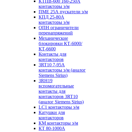
КТПВ-600 160-250А
контакторы э/м
ПМЕ 25А пускатели э/м
КПД 25-80А
контакторы э/м
ОПН ограничители
перенапряжений
Механические
блокировки КТ-6000/
КТ-6600
Контакты для
контакторов
3RT10 7-95А
контакторы э/м (аналог
Siemens Sirius)
3RH19
вспомогательные
контакты для
контакторов 3RT10
(аналог Siemens Sirius)
LC1 контакторы э/м
Катушки для
контакторов
КМ контакторы э/м
КТ 80-1000А