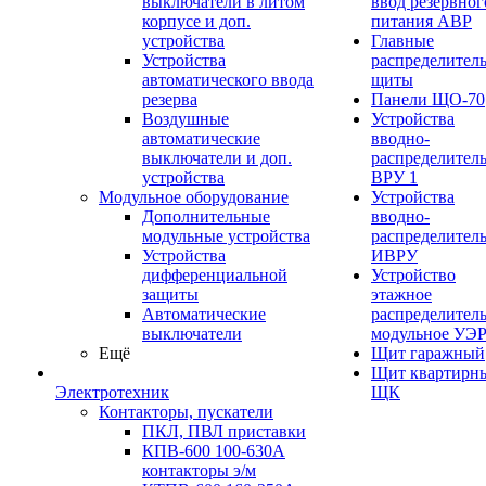
выключатели в литом
ввод резервног
корпусе и доп.
питания АВР
устройства
Главные
Устройства
распределител
автоматического ввода
щиты
резерва
Панели ЩО-70
Воздушные
Устройства
автоматические
вводно-
выключатели и доп.
распределител
устройства
ВРУ 1
Модульное оборудование
Устройства
Дополнительные
вводно-
модульные устройства
распределител
Устройства
ИВРУ
дифференциальной
Устройство
защиты
этажное
Автоматические
распределител
выключатели
модульное УЭ
Ещё
Щит гаражный
Щит квартирн
Электротехник
ЩК
Контакторы, пускатели
ПКЛ, ПВЛ приставки
КПВ-600 100-630А
контакторы э/м