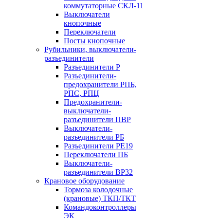
коммутаторные СКЛ-11
Выключатели
кнопочные
Переключатели
Посты кнопочные
Рубильники, выключатели-
разъединители
Разъединители Р
Разъединители-
предохранители РПБ,
РПС, РПЦ
Предохранители-
выключатели-
разъединители ПВР
Выключатели-
разъединители РБ
Разъединители РЕ19
Переключатели ПБ
Выключатели-
разъединители ВР32
Крановое оборудование
Тормоза колодочные
(крановые) ТКП/ТКТ
Командоконтроллеры
ЭК