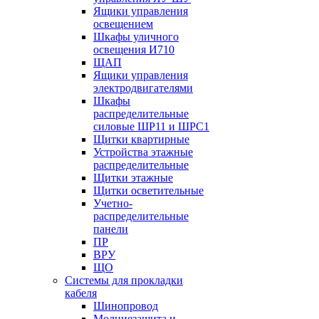
Ящики управления
освещением
Шкафы уличного
освещения И710
ЩАП
Ящики управления
электродвигателями
Шкафы
распределительные
силовые ШР11 и ШРС1
Щитки квартирные
Устройства этажные
распределительные
Щитки этажные
Щитки осветительные
Учетно-
распределительные
панели
ПР
ВРУ
ЩО
Системы для прокладки
кабеля
Шинопровод
Молниезащита и