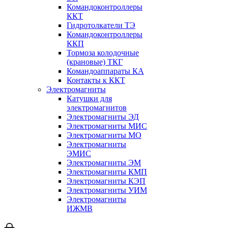
Командоконтроллеры
ККТ
Гидротолкатели ТЭ
Командоконтроллеры
ККП
Тормоза колодочные
(крановые) ТКГ
Командоаппараты КА
Контакты к ККТ
Электромагниты
Катушки для
электромагнитов
Электромагниты ЭД
Электромагниты МИС
Электромагниты МО
Электромагниты
ЭМИС
Электромагниты ЭМ
Электромагниты КМП
Электромагниты КЭП
Электромагниты УИМ
Электромагниты
ИЖМВ