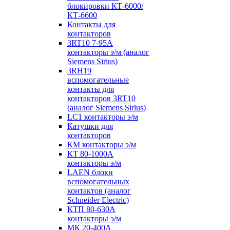
блокировки КТ-6000/
КТ-6600
Контакты для
контакторов
3RT10 7-95А
контакторы э/м (аналог
Siemens Sirius)
3RH19
вспомогательные
контакты для
контакторов 3RT10
(аналог Siemens Sirius)
LC1 контакторы э/м
Катушки для
контакторов
КМ контакторы э/м
КТ 80-1000А
контакторы э/м
LAEN блоки
вспомогательных
контактов (аналог
Schneider Electric)
КТП 80-630А
контакторы э/м
МК 20-400А