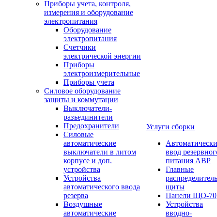
Приборы учета, контроля,
измерения и оборудование
электропитания
Оборудование
электропитания
Счетчики
электрической энергии
Приборы
электроизмерительные
Приборы учета
Силовое оборудование
защиты и коммутации
Выключатели-
разъединители
Предохранители
Услуги сборки
Силовые
автоматические
Автоматическ
выключатели в литом
ввод резервног
корпусе и доп.
питания АВР
устройства
Главные
Устройства
распределител
автоматического ввода
щиты
резерва
Панели ЩО-70
Воздушные
Устройства
автоматические
вводно-