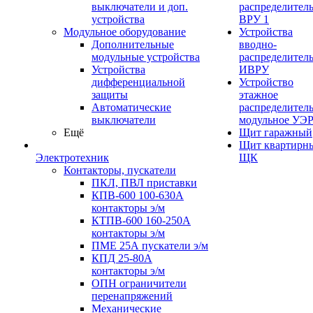
выключатели и доп.
распределител
устройства
ВРУ 1
Модульное оборудование
Устройства
Дополнительные
вводно-
модульные устройства
распределител
Устройства
ИВРУ
дифференциальной
Устройство
защиты
этажное
Автоматические
распределител
выключатели
модульное УЭ
Ещё
Щит гаражный
Щит квартирн
Электротехник
ЩК
Контакторы, пускатели
ПКЛ, ПВЛ приставки
КПВ-600 100-630А
контакторы э/м
КТПВ-600 160-250А
контакторы э/м
ПМЕ 25А пускатели э/м
КПД 25-80А
контакторы э/м
ОПН ограничители
перенапряжений
Механические