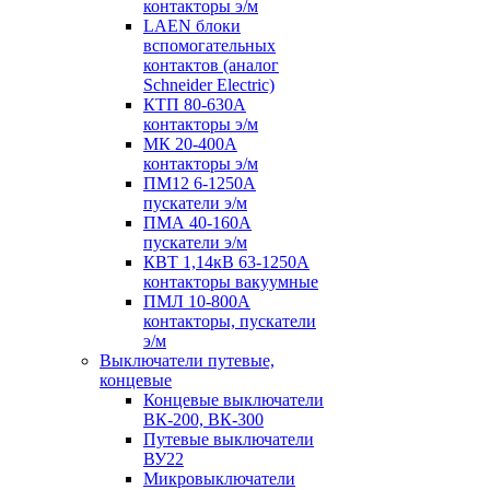
контакторы э/м
LAEN блоки
вспомогательных
контактов (аналог
Schneider Electric)
КТП 80-630А
контакторы э/м
МК 20-400А
контакторы э/м
ПМ12 6-1250А
пускатели э/м
ПМА 40-160А
пускатели э/м
КВТ 1,14кВ 63-1250А
контакторы вакуумные
ПМЛ 10-800А
контакторы, пускатели
э/м
Выключатели путевые,
концевые
Концевые выключатели
ВК-200, ВК-300
Путевые выключатели
ВУ22
Микровыключатели