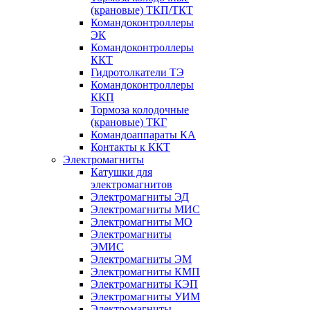
(крановые) ТКП/ТКТ
Командоконтроллеры
ЭК
Командоконтроллеры
ККТ
Гидротолкатели ТЭ
Командоконтроллеры
ККП
Тормоза колодочные
(крановые) ТКГ
Командоаппараты КА
Контакты к ККТ
Электромагниты
Катушки для
электромагнитов
Электромагниты ЭД
Электромагниты МИС
Электромагниты МО
Электромагниты
ЭМИС
Электромагниты ЭМ
Электромагниты КМП
Электромагниты КЭП
Электромагниты УИМ
Электромагниты