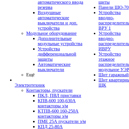
автоматического ввода
щиты
резерва
Панели ЩО-70
Воздушные
Устройства
автоматические
вводно-
выключатели и доп.
распределител
устройства
ВРУ 1
Модульное оборудование
Устройства
Дополнительные
вводно-
модульные устройства
распределител
Устройства
ИВРУ
дифференциальной
Устройство
защиты
этажное
Автоматические
распределител
выключатели
модульное УЭ
Ещё
Щит гаражный
Щит квартирн
Электротехник
ЩК
Контакторы, пускатели
ПКЛ, ПВЛ приставки
КПВ-600 100-630А
контакторы э/м
КТПВ-600 160-250А
контакторы э/м
ПМЕ 25А пускатели э/м
КПД 25-80А