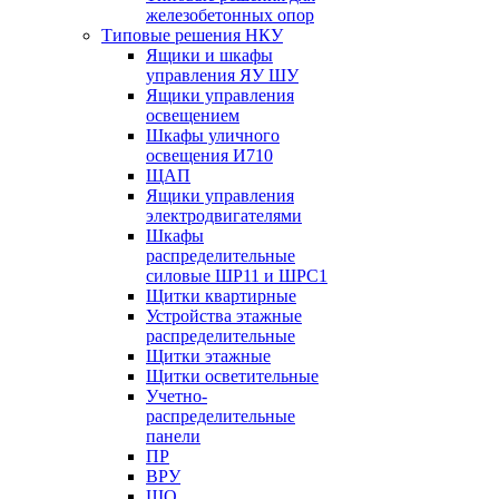
железобетонных опор
Типовые решения НКУ
Ящики и шкафы
управления ЯУ ШУ
Ящики управления
освещением
Шкафы уличного
освещения И710
ЩАП
Ящики управления
электродвигателями
Шкафы
распределительные
силовые ШР11 и ШРС1
Щитки квартирные
Устройства этажные
распределительные
Щитки этажные
Щитки осветительные
Учетно-
распределительные
панели
ПР
ВРУ
ЩО