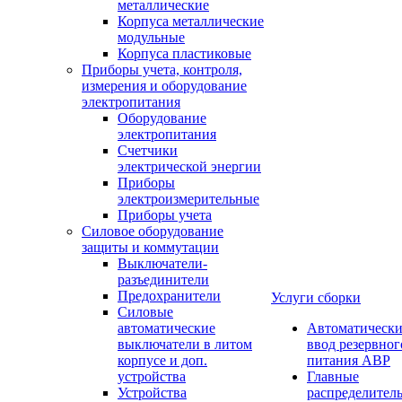
металлические
Корпуса металлические
модульные
Корпуса пластиковые
Приборы учета, контроля,
измерения и оборудование
электропитания
Оборудование
электропитания
Счетчики
электрической энергии
Приборы
электроизмерительные
Приборы учета
Силовое оборудование
защиты и коммутации
Выключатели-
разъединители
Предохранители
Услуги сборки
Силовые
автоматические
Автоматическ
выключатели в литом
ввод резервног
корпусе и доп.
питания АВР
устройства
Главные
Устройства
распределител