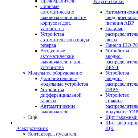
Предохранители
Услуги сборки
Силовые
автоматические
Автоматическ
выключатели в литом
ввод резервног
корпусе и доп.
питания АВР
устройства
Главные
Устройства
распределител
автоматического ввода
щиты
резерва
Панели ЩО-70
Воздушные
Устройства
автоматические
вводно-
выключатели и доп.
распределител
устройства
ВРУ 1
Модульное оборудование
Устройства
Дополнительные
вводно-
модульные устройства
распределител
Устройства
ИВРУ
дифференциальной
Устройство
защиты
этажное
Автоматические
распределител
выключатели
модульное УЭ
Ещё
Щит гаражный
Щит квартирн
Электротехник
ЩК
Контакторы, пускатели