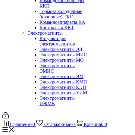
Командоконтроллеры
ККП
Тормоза колодочные
(крановые) ТКГ
Командоаппараты КА
Контакты к ККТ
Электромагниты
Катушки для
электромагнитов
Электромагниты ЭД
Электромагниты МИС
Электромагниты МО
Электромагниты
ЭМИС
Электромагниты ЭМ
Электромагниты КМП
Электромагниты КЭП
Электромагниты УИМ
Электромагниты
ИЖМВ
Сравнение
0
Отложенные
0
Корзина
0
0