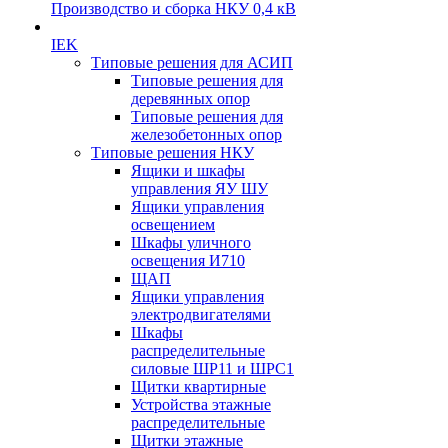
Производство и сборка НКУ 0,4 кВ
IEK
Типовые решения для АСИП
Типовые решения для
деревянных опор
Типовые решения для
железобетонных опор
Типовые решения НКУ
Ящики и шкафы
управления ЯУ ШУ
Ящики управления
освещением
Шкафы уличного
освещения И710
ЩАП
Ящики управления
электродвигателями
Шкафы
распределительные
силовые ШР11 и ШРС1
Щитки квартирные
Устройства этажные
распределительные
Щитки этажные