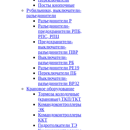
Посты кнопочные
Рубильники, выключатели-
разъединители
Разъединители Р
Разъединители-
предохранители РПБ,
РПС, РПЦ
Предохранители-
выключатели-
разъединители ПВР
Выключатели-
разъединители РБ
Разъединители РЕ19
Переключатели ПБ
Выключатели-
разъединители ВР32
Крановое оборудование
Тормоза колодочные
(крановые) ТКП/ТКТ
Командоконтроллеры
ЭК
Командоконтроллеры
ККТ
Гидротолкатели ТЭ