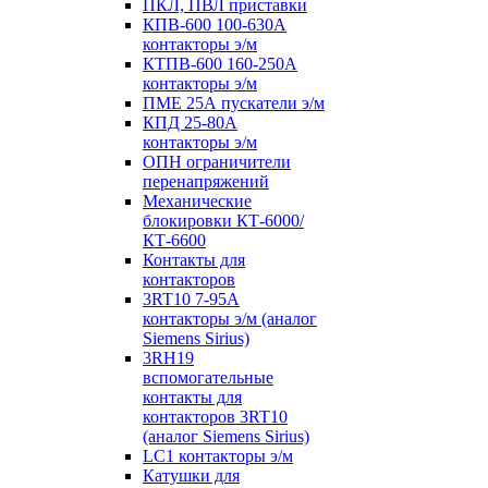
ПКЛ, ПВЛ приставки
КПВ-600 100-630А
контакторы э/м
КТПВ-600 160-250А
контакторы э/м
ПМЕ 25А пускатели э/м
КПД 25-80А
контакторы э/м
ОПН ограничители
перенапряжений
Механические
блокировки КТ-6000/
КТ-6600
Контакты для
контакторов
3RT10 7-95А
контакторы э/м (аналог
Siemens Sirius)
3RH19
вспомогательные
контакты для
контакторов 3RT10
(аналог Siemens Sirius)
LC1 контакторы э/м
Катушки для