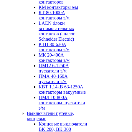
контакторов
КМ контакторы э/м
КТ 80-1000А
контакторы э/м
LAEN блоки
вспомогательных
контактов (аналог
Schneider Electric)
КТП 80-630А
контакторы э/м
МК 20-400А
контакторы э/м
ПМ12 6-1250А
пускатели э/м
ПМА 40-160А
пускатели э/м
КВТ 1,14кВ 63-1250А
контакторы вакуумные
ПМЛ 10-800А
контакторы, пускатели
э/м
Выключатели путевые,
концевые
Концевые выключатели
ВК-200, ВК-300