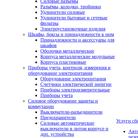
Силовые разъемы
Разъёмы, колодки, тройники
Удлинители силовые
Удлинители бытовые и сетевые
фильтры
Электроустановочные изделия
Шкафы, боксы и принадлежности к ним
Принадлежности и аксессуары для
шкафов
Оболочки металлические
Корпуса металлические модульные
Корпуса пластиковые
Приборы учета, контроля, измерения и
оборудование электропитания
Оборудование электропитания
Счетчики электрической энергии
Приборы электроизмерительные
Приборы учета
Силовое оборудование защиты и
коммутации
Выключатели-разъединители
Предохранители
Услуги сб
Силовые автоматические
выключатели в литом корпусе и
Авт
доп. устройства
рез