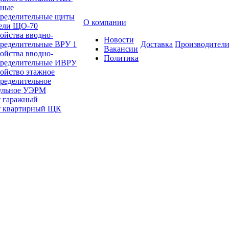
вные
пределительные щиты
О компании
ели ЩО-70
ойства вводно-
Новости
пределительные ВРУ 1
Доставка
Производител
Вакансии
ойства вводно-
Политика
пределительные ИВРУ
ойство этажное
ределительное
ульное УЭРМ
 гаражный
 квартирный ЩК