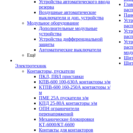
Устройства автоматического ввода
Гла
резерва
рас
Воздушные автоматические
Пан
выключатели и доп. устройства
Устр
Модульное оборудование
рас
Дополнительные модульные
Устр
устройства
рас
Устройства дифференциальной
Устр
защиты
расп
Автоматические выключатели
мод
Ещё
Щит
Щит
Электротехник
Контакторы, пускатели
ПКЛ, ПВЛ приставки
КПВ-600 100-630А контакторы э/м
КТПВ-600 160-250А контакторы э/
м
ПМЕ 25А пускатели э/м
КПД 25-80А контакторы э/м
ОПН ограничители
перенапряжений
Механические блокировки
КТ-6000/КТ-6600
Контакты для контакторов