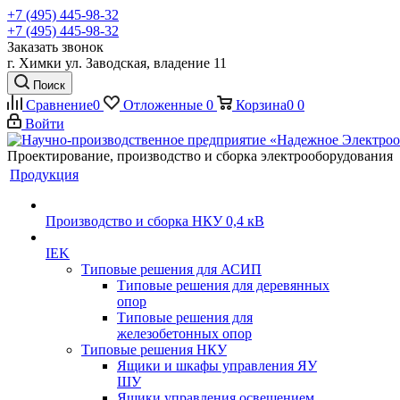
+7 (495) 445-98-32
+7 (495) 445-98-32
Заказать звонок
г. Химки ул. Заводская, владение 11
Поиск
Сравнение
0
Отложенные
0
Корзина
0
0
Войти
Проектирование, производство и сборка электрооборудования
Продукция
Производство и сборка НКУ 0,4 кВ
IEK
Типовые решения для АСИП
Типовые решения для деревянных
опор
Типовые решения для
железобетонных опор
Типовые решения НКУ
Ящики и шкафы управления ЯУ
ШУ
Ящики управления освещением