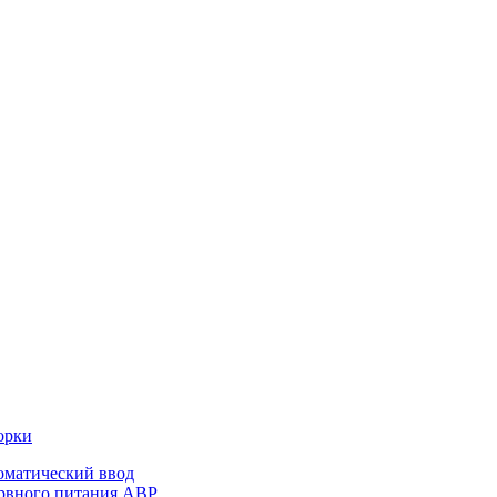
орки
оматический ввод
ервного питания АВР