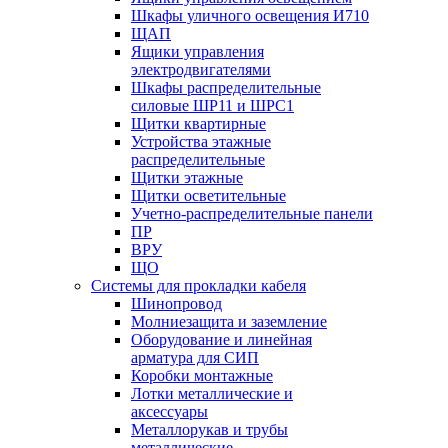
Шкафы уличного освещения И710
ЩАП
Ящики управления
электродвигателями
Шкафы распределительные
силовые ШР11 и ШРС1
Щитки квартирные
Устройства этажные
распределительные
Щитки этажные
Щитки осветительные
Учетно-распределительные панели
ПР
ВРУ
ЩО
Системы для прокладки кабеля
Шинопровод
Молниезащита и заземление
Оборудование и линейная
арматура для СИП
Коробки монтажные
Лотки металлические и
аксессуары
Металлорукав и трубы
металлические