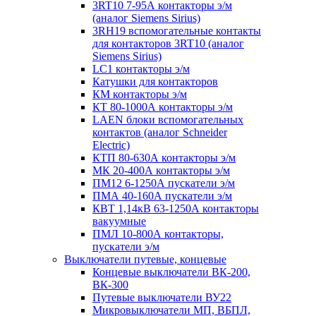
3RT10 7-95А контакторы э/м
(аналог Siemens Sirius)
3RH19 вспомогательные контакты
для контакторов 3RT10 (аналог
Siemens Sirius)
LC1 контакторы э/м
Катушки для контакторов
КМ контакторы э/м
КТ 80-1000А контакторы э/м
LAEN блоки вспомогательных
контактов (аналог Schneider
Electric)
КТП 80-630А контакторы э/м
МК 20-400А контакторы э/м
ПМ12 6-1250А пускатели э/м
ПМА 40-160А пускатели э/м
КВТ 1,14кВ 63-1250А контакторы
вакуумные
ПМЛ 10-800А контакторы,
пускатели э/м
Выключатели путевые, концевые
Концевые выключатели ВК-200,
ВК-300
Путевые выключатели ВУ22
Микровыключатели МП, ВБПЛ,