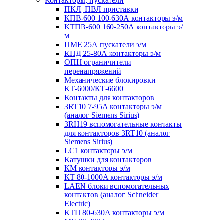
Контакторы, пускатели
ПКЛ, ПВЛ приставки
КПВ-600 100-630А контакторы э/м
КТПВ-600 160-250А контакторы э/
м
ПМЕ 25А пускатели э/м
КПД 25-80А контакторы э/м
ОПН ограничители
перенапряжений
Механические блокировки
КТ-6000/КТ-6600
Контакты для контакторов
3RT10 7-95А контакторы э/м
(аналог Siemens Sirius)
3RH19 вспомогательные контакты
для контакторов 3RT10 (аналог
Siemens Sirius)
LC1 контакторы э/м
Катушки для контакторов
КМ контакторы э/м
КТ 80-1000А контакторы э/м
LAEN блоки вспомогательных
контактов (аналог Schneider
Electric)
КТП 80-630А контакторы э/м