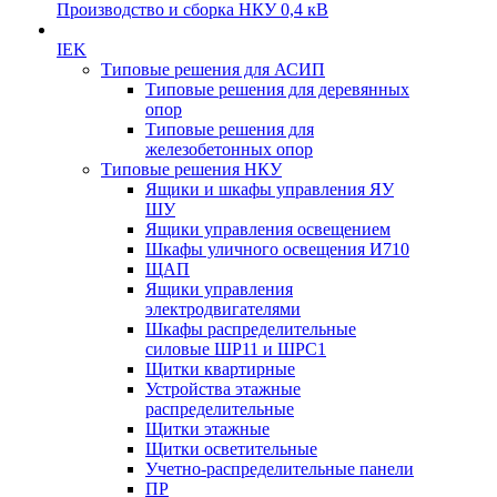
Производство и сборка НКУ 0,4 кВ
IEK
Типовые решения для АСИП
Типовые решения для деревянных
опор
Типовые решения для
железобетонных опор
Типовые решения НКУ
Ящики и шкафы управления ЯУ
ШУ
Ящики управления освещением
Шкафы уличного освещения И710
ЩАП
Ящики управления
электродвигателями
Шкафы распределительные
силовые ШР11 и ШРС1
Щитки квартирные
Устройства этажные
распределительные
Щитки этажные
Щитки осветительные
Учетно-распределительные панели
ПР