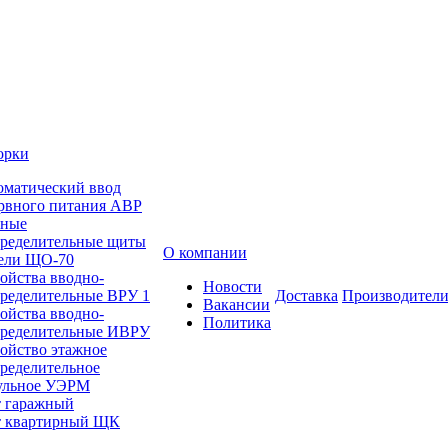
орки
оматический ввод
ервного питания АВР
вные
пределительные щиты
О компании
ели ЩО-70
ойства вводно-
Новости
пределительные ВРУ 1
Доставка
Производител
Вакансии
ойства вводно-
Политика
пределительные ИВРУ
ойство этажное
ределительное
ульное УЭРМ
 гаражный
 квартирный ЩК