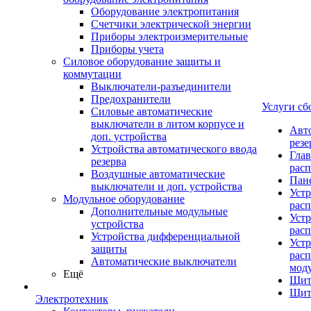
Оборудование электропитания
Счетчики электрической энергии
Приборы электроизмерительные
Приборы учета
Силовое оборудование защиты и
коммутации
Выключатели-разъединители
Предохранители
Услуги сб
Силовые автоматические
выключатели в литом корпусе и
Авт
доп. устройства
рез
Устройства автоматического ввода
Гла
резерва
рас
Воздушные автоматические
Пан
выключатели и доп. устройства
Устр
Модульное оборудование
рас
Дополнительные модульные
Устр
устройства
рас
Устройства дифференциальной
Устр
защиты
расп
Автоматические выключатели
мод
Ещё
Щит
Щит
Электротехник