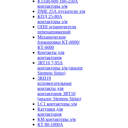
КТПВ-600 160-250А
контакторы э/м
ПМЕ 25А пускатели э/м
КПД 25-80А
контакторы э/м
ОПН ограничители
перенапряжений
Механические
блокировки КТ-6000/
КТ-6600
Контакты для
контакторов
3RT10 7-95А
контакторы э/м (аналог
Siemens Sirius)
3RH19
вспомогательные
контакты для
контакторов 3RT10
(аналог Siemens Sirius)
LC1 контакторы э/м
Катушки для
контакторов
КМ контакторы э/м
КТ 80-1000А