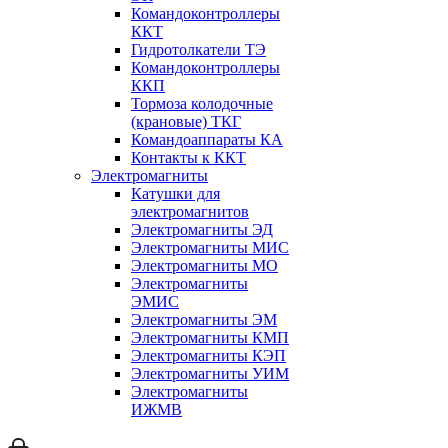
Командоконтроллеры
ККТ
Гидротолкатели ТЭ
Командоконтроллеры
ККП
Тормоза колодочные
(крановые) ТКГ
Командоаппараты КА
Контакты к ККТ
Электромагниты
Катушки для
электромагнитов
Электромагниты ЭД
Электромагниты МИС
Электромагниты МО
Электромагниты
ЭМИС
Электромагниты ЭМ
Электромагниты КМП
Электромагниты КЭП
Электромагниты УИМ
Электромагниты
ИЖМВ