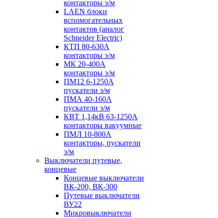
контакторы э/м
LAEN блоки
вспомогательных
контактов (аналог
Schneider Electric)
КТП 80-630А
контакторы э/м
МК 20-400А
контакторы э/м
ПМ12 6-1250А
пускатели э/м
ПМА 40-160А
пускатели э/м
КВТ 1,14кВ 63-1250А
контакторы вакуумные
ПМЛ 10-800А
контакторы, пускатели
э/м
Выключатели путевые,
концевые
Концевые выключатели
ВК-200, ВК-300
Путевые выключатели
ВУ22
Микровыключатели