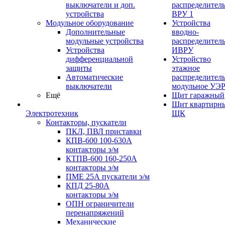
выключатели и доп.
распределител
устройства
ВРУ 1
Модульное оборудование
Устройства
Дополнительные
вводно-
модульные устройства
распределител
Устройства
ИВРУ
дифференциальной
Устройство
защиты
этажное
Автоматические
распределител
выключатели
модульное УЭ
Ещё
Щит гаражный
Щит квартирн
Электротехник
ЩК
Контакторы, пускатели
ПКЛ, ПВЛ приставки
КПВ-600 100-630А
контакторы э/м
КТПВ-600 160-250А
контакторы э/м
ПМЕ 25А пускатели э/м
КПД 25-80А
контакторы э/м
ОПН ограничители
перенапряжений
Механические