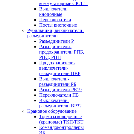
коммутаторные СКЛ-11
Выключатели
кнопочные
Переключатели
Посты кнопочные
Рубильники, выключатели-
разъединители
Разъединители Р
Разъединители-
предохранители РПБ,
РПС, РПЦ
Предохранители-
выключатели-
разъединители ПВР
Выключатели-
разъединители РБ
Разъединители РЕ19
Переключатели ПБ
Выключатели-
разъединители ВР32
Крановое оборудование
Тормоза колодочные
(крановые) ТКП/ТКТ
Командоконтроллеры
ЭК