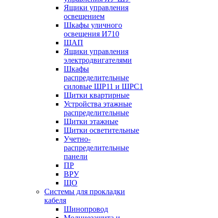
Ящики управления
освещением
Шкафы уличного
освещения И710
ЩАП
Ящики управления
электродвигателями
Шкафы
распределительные
силовые ШР11 и ШРС1
Щитки квартирные
Устройства этажные
распределительные
Щитки этажные
Щитки осветительные
Учетно-
распределительные
панели
ПР
ВРУ
ЩО
Системы для прокладки
кабеля
Шинопровод
Молниезащита и