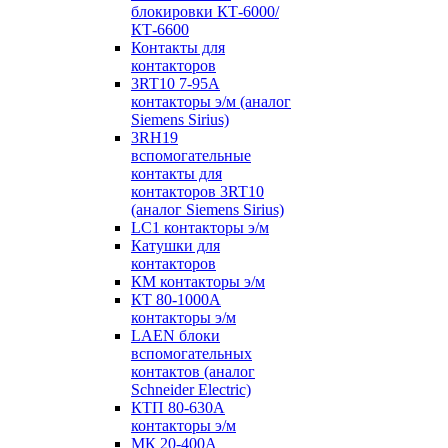
блокировки КТ-6000/
КТ-6600
Контакты для
контакторов
3RT10 7-95А
контакторы э/м (аналог
Siemens Sirius)
3RH19
вспомогательные
контакты для
контакторов 3RT10
(аналог Siemens Sirius)
LC1 контакторы э/м
Катушки для
контакторов
КМ контакторы э/м
КТ 80-1000А
контакторы э/м
LAEN блоки
вспомогательных
контактов (аналог
Schneider Electric)
КТП 80-630А
контакторы э/м
МК 20-400А