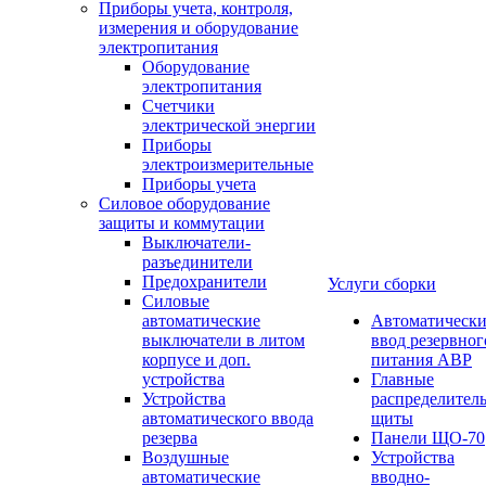
Приборы учета, контроля,
измерения и оборудование
электропитания
Оборудование
электропитания
Счетчики
электрической энергии
Приборы
электроизмерительные
Приборы учета
Силовое оборудование
защиты и коммутации
Выключатели-
разъединители
Предохранители
Услуги сборки
Силовые
автоматические
Автоматическ
выключатели в литом
ввод резервног
корпусе и доп.
питания АВР
устройства
Главные
Устройства
распределител
автоматического ввода
щиты
резерва
Панели ЩО-70
Воздушные
Устройства
автоматические
вводно-