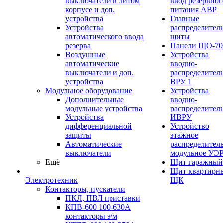
выключатели в литом
ввод резервног
корпусе и доп.
питания АВР
устройства
Главные
Устройства
распределител
автоматического ввода
щиты
резерва
Панели ЩО-70
Воздушные
Устройства
автоматические
вводно-
выключатели и доп.
распределител
устройства
ВРУ 1
Модульное оборудование
Устройства
Дополнительные
вводно-
модульные устройства
распределител
Устройства
ИВРУ
дифференциальной
Устройство
защиты
этажное
Автоматические
распределител
выключатели
модульное УЭ
Ещё
Щит гаражный
Щит квартирн
Электротехник
ЩК
Контакторы, пускатели
ПКЛ, ПВЛ приставки
КПВ-600 100-630А
контакторы э/м