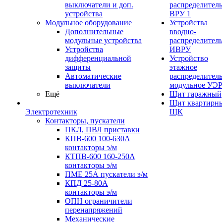
выключатели и доп.
распределител
устройства
ВРУ 1
Модульное оборудование
Устройства
Дополнительные
вводно-
модульные устройства
распределител
Устройства
ИВРУ
дифференциальной
Устройство
защиты
этажное
Автоматические
распределител
выключатели
модульное УЭ
Ещё
Щит гаражный
Щит квартирн
Электротехник
ЩК
Контакторы, пускатели
ПКЛ, ПВЛ приставки
КПВ-600 100-630А
контакторы э/м
КТПВ-600 160-250А
контакторы э/м
ПМЕ 25А пускатели э/м
КПД 25-80А
контакторы э/м
ОПН ограничители
перенапряжений
Механические