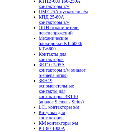
КТПВ-600 160-250А
контакторы э/м
ПМЕ 25А пускатели э/м
КПД 25-80А
контакторы э/м
ОПН ограничители
перенапряжений
Механические
блокировки КТ-6000/
КТ-6600
Контакты для
контакторов
3RT10 7-95А
контакторы э/м (аналог
Siemens Sirius)
3RH19
вспомогательные
контакты для
контакторов 3RT10
(аналог Siemens Sirius)
LC1 контакторы э/м
Катушки для
контакторов
КМ контакторы э/м
КТ 80-1000А