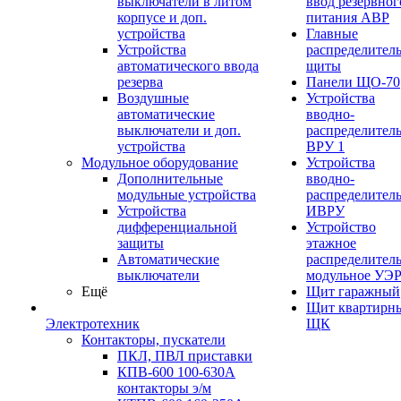
выключатели в литом
ввод резервног
корпусе и доп.
питания АВР
устройства
Главные
Устройства
распределител
автоматического ввода
щиты
резерва
Панели ЩО-70
Воздушные
Устройства
автоматические
вводно-
выключатели и доп.
распределител
устройства
ВРУ 1
Модульное оборудование
Устройства
Дополнительные
вводно-
модульные устройства
распределител
Устройства
ИВРУ
дифференциальной
Устройство
защиты
этажное
Автоматические
распределител
выключатели
модульное УЭ
Ещё
Щит гаражный
Щит квартирн
Электротехник
ЩК
Контакторы, пускатели
ПКЛ, ПВЛ приставки
КПВ-600 100-630А
контакторы э/м