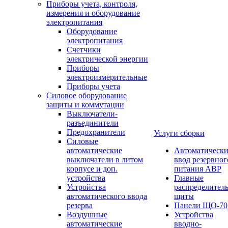
Приборы учета, контроля,
измерения и оборудование
электропитания
Оборудование
электропитания
Счетчики
электрической энергии
Приборы
электроизмерительные
Приборы учета
Силовое оборудование
защиты и коммутации
Выключатели-
разъединители
Предохранители
Услуги сборки
Силовые
автоматические
Автоматическ
выключатели в литом
ввод резервног
корпусе и доп.
питания АВР
устройства
Главные
Устройства
распределител
автоматического ввода
щиты
резерва
Панели ЩО-70
Воздушные
Устройства
автоматические
вводно-