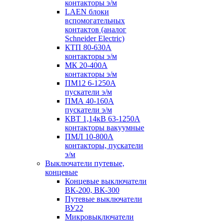
контакторы э/м
LAEN блоки
вспомогательных
контактов (аналог
Schneider Electric)
КТП 80-630А
контакторы э/м
МК 20-400А
контакторы э/м
ПМ12 6-1250А
пускатели э/м
ПМА 40-160А
пускатели э/м
КВТ 1,14кВ 63-1250А
контакторы вакуумные
ПМЛ 10-800А
контакторы, пускатели
э/м
Выключатели путевые,
концевые
Концевые выключатели
ВК-200, ВК-300
Путевые выключатели
ВУ22
Микровыключатели