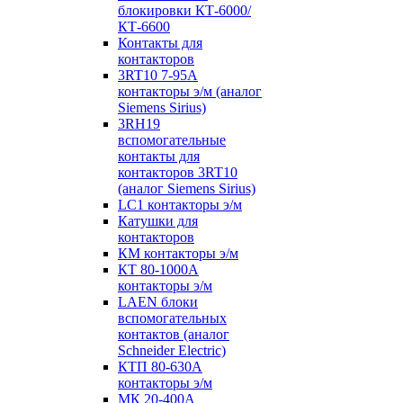
блокировки КТ-6000/
КТ-6600
Контакты для
контакторов
3RT10 7-95А
контакторы э/м (аналог
Siemens Sirius)
3RH19
вспомогательные
контакты для
контакторов 3RT10
(аналог Siemens Sirius)
LC1 контакторы э/м
Катушки для
контакторов
КМ контакторы э/м
КТ 80-1000А
контакторы э/м
LAEN блоки
вспомогательных
контактов (аналог
Schneider Electric)
КТП 80-630А
контакторы э/м
МК 20-400А