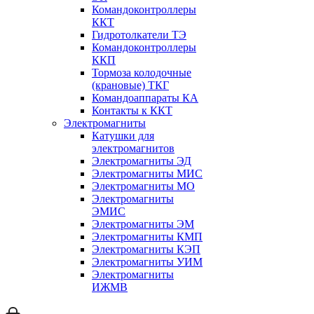
Командоконтроллеры
ККТ
Гидротолкатели ТЭ
Командоконтроллеры
ККП
Тормоза колодочные
(крановые) ТКГ
Командоаппараты КА
Контакты к ККТ
Электромагниты
Катушки для
электромагнитов
Электромагниты ЭД
Электромагниты МИС
Электромагниты МО
Электромагниты
ЭМИС
Электромагниты ЭМ
Электромагниты КМП
Электромагниты КЭП
Электромагниты УИМ
Электромагниты
ИЖМВ