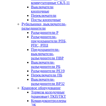
коммутаторные СКЛ-11
Выключатели
кнопочные
Переключатели
Посты кнопочные
Рубильники, выключатели-
разъединители
Разъединители Р
Разъединители-
предохранители РПБ,
РПС, РПЦ
Предохранители-
выключатели-
разъединители ПВР
Выключатели-
разъединители РБ
Разъединители РЕ19
Переключатели ПБ
Выключатели-
разъединители ВР32
Крановое оборудование
Тормоза колодочные
(крановые) ТКП/ТКТ
Командоконтроллеры
ЭК