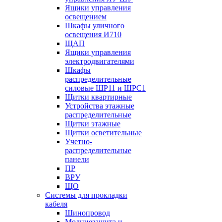
Ящики управления
освещением
Шкафы уличного
освещения И710
ЩАП
Ящики управления
электродвигателями
Шкафы
распределительные
силовые ШР11 и ШРС1
Щитки квартирные
Устройства этажные
распределительные
Щитки этажные
Щитки осветительные
Учетно-
распределительные
панели
ПР
ВРУ
ЩО
Системы для прокладки
кабеля
Шинопровод
Молниезащита и