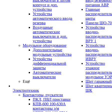
выключатели в литом
ввод резервног
корпусе и доп.
питания АВР
устройства
Главные
Устройства
распределител
автоматического ввода
щиты
резерва
Панели ЩО-70
Воздушные
Устройства
автоматические
вводно-
выключатели и доп.
распределител
устройства
ВРУ 1
Модульное оборудование
Устройства
Дополнительные
вводно-
модульные устройства
распределител
Устройства
ИВРУ
дифференциальной
Устройство
защиты
этажное
Автоматические
распределител
выключатели
модульное УЭ
Ещё
Щит гаражный
Щит квартирн
Электротехник
ЩК
Контакторы, пускатели
ПКЛ, ПВЛ приставки
КПВ-600 100-630А
контакторы э/м