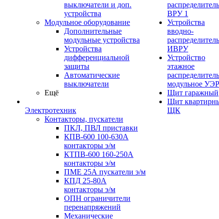
выключатели и доп.
распределител
устройства
ВРУ 1
Модульное оборудование
Устройства
Дополнительные
вводно-
модульные устройства
распределител
Устройства
ИВРУ
дифференциальной
Устройство
защиты
этажное
Автоматические
распределител
выключатели
модульное УЭ
Ещё
Щит гаражный
Щит квартирн
Электротехник
ЩК
Контакторы, пускатели
ПКЛ, ПВЛ приставки
КПВ-600 100-630А
контакторы э/м
КТПВ-600 160-250А
контакторы э/м
ПМЕ 25А пускатели э/м
КПД 25-80А
контакторы э/м
ОПН ограничители
перенапряжений
Механические