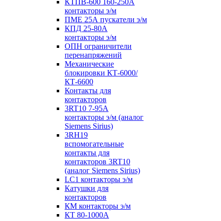
КТПВ-600 160-250А
контакторы э/м
ПМЕ 25А пускатели э/м
КПД 25-80А
контакторы э/м
ОПН ограничители
перенапряжений
Механические
блокировки КТ-6000/
КТ-6600
Контакты для
контакторов
3RT10 7-95А
контакторы э/м (аналог
Siemens Sirius)
3RH19
вспомогательные
контакты для
контакторов 3RT10
(аналог Siemens Sirius)
LC1 контакторы э/м
Катушки для
контакторов
КМ контакторы э/м
КТ 80-1000А