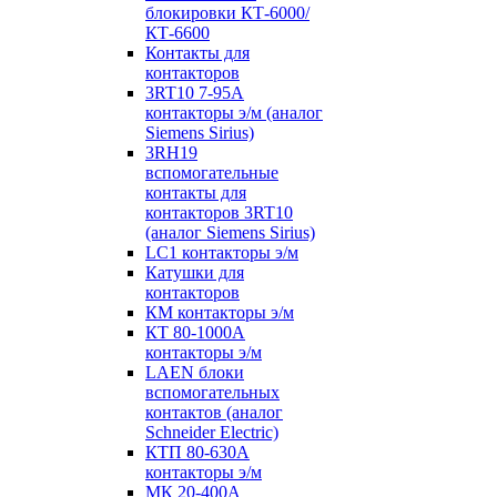
блокировки КТ-6000/
КТ-6600
Контакты для
контакторов
3RT10 7-95А
контакторы э/м (аналог
Siemens Sirius)
3RH19
вспомогательные
контакты для
контакторов 3RT10
(аналог Siemens Sirius)
LC1 контакторы э/м
Катушки для
контакторов
КМ контакторы э/м
КТ 80-1000А
контакторы э/м
LAEN блоки
вспомогательных
контактов (аналог
Schneider Electric)
КТП 80-630А
контакторы э/м
МК 20-400А