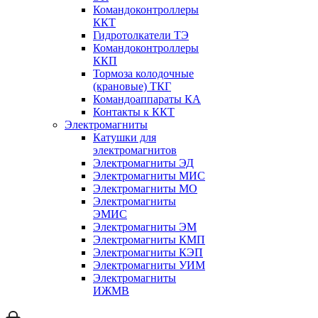
Командоконтроллеры
ККТ
Гидротолкатели ТЭ
Командоконтроллеры
ККП
Тормоза колодочные
(крановые) ТКГ
Командоаппараты КА
Контакты к ККТ
Электромагниты
Катушки для
электромагнитов
Электромагниты ЭД
Электромагниты МИС
Электромагниты МО
Электромагниты
ЭМИС
Электромагниты ЭМ
Электромагниты КМП
Электромагниты КЭП
Электромагниты УИМ
Электромагниты
ИЖМВ