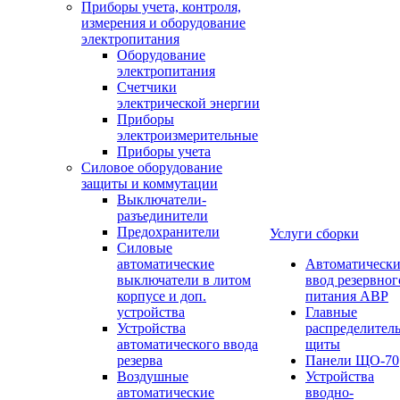
Приборы учета, контроля,
измерения и оборудование
электропитания
Оборудование
электропитания
Счетчики
электрической энергии
Приборы
электроизмерительные
Приборы учета
Силовое оборудование
защиты и коммутации
Выключатели-
разъединители
Предохранители
Услуги сборки
Силовые
автоматические
Автоматическ
выключатели в литом
ввод резервног
корпусе и доп.
питания АВР
устройства
Главные
Устройства
распределител
автоматического ввода
щиты
резерва
Панели ЩО-70
Воздушные
Устройства
автоматические
вводно-