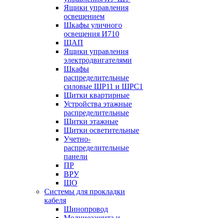
Ящики управления
освещением
Шкафы уличного
освещения И710
ЩАП
Ящики управления
электродвигателями
Шкафы
распределительные
силовые ШР11 и ШРС1
Щитки квартирные
Устройства этажные
распределительные
Щитки этажные
Щитки осветительные
Учетно-
распределительные
панели
ПР
ВРУ
ЩО
Системы для прокладки
кабеля
Шинопровод
Молниезащита и