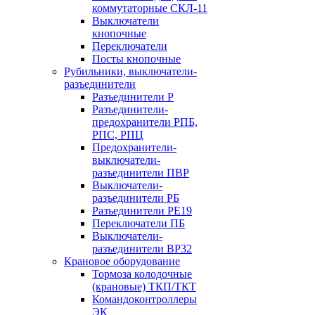
коммутаторные СКЛ-11
Выключатели
кнопочные
Переключатели
Посты кнопочные
Рубильники, выключатели-
разъединители
Разъединители Р
Разъединители-
предохранители РПБ,
РПС, РПЦ
Предохранители-
выключатели-
разъединители ПВР
Выключатели-
разъединители РБ
Разъединители РЕ19
Переключатели ПБ
Выключатели-
разъединители ВР32
Крановое оборудование
Тормоза колодочные
(крановые) ТКП/ТКТ
Командоконтроллеры
ЭК