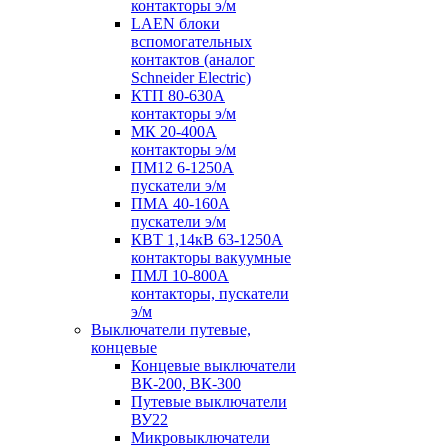
контакторы э/м
LAEN блоки
вспомогательных
контактов (аналог
Schneider Electric)
КТП 80-630А
контакторы э/м
МК 20-400А
контакторы э/м
ПМ12 6-1250А
пускатели э/м
ПМА 40-160А
пускатели э/м
КВТ 1,14кВ 63-1250А
контакторы вакуумные
ПМЛ 10-800А
контакторы, пускатели
э/м
Выключатели путевые,
концевые
Концевые выключатели
ВК-200, ВК-300
Путевые выключатели
ВУ22
Микровыключатели