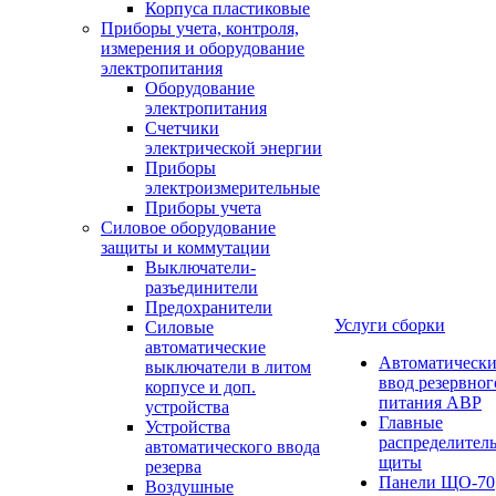
Корпуса пластиковые
Приборы учета, контроля,
измерения и оборудование
электропитания
Оборудование
электропитания
Счетчики
электрической энергии
Приборы
электроизмерительные
Приборы учета
Силовое оборудование
защиты и коммутации
Выключатели-
разъединители
Предохранители
Услуги сборки
Силовые
автоматические
Автоматическ
выключатели в литом
ввод резервног
корпусе и доп.
питания АВР
устройства
Главные
Устройства
распределител
автоматического ввода
щиты
резерва
Панели ЩО-70
Воздушные