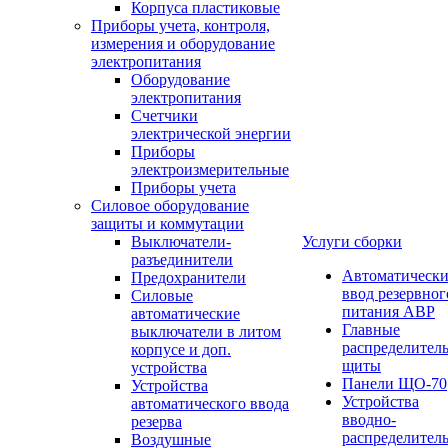
Корпуса пластиковые
Приборы учета, контроля,
измерения и оборудование
электропитания
Оборудование
электропитания
Счетчики
электрической энергии
Приборы
электроизмерительные
Приборы учета
Силовое оборудование
защиты и коммутации
Выключатели-
Услуги сборки
разъединители
Автоматическ
Предохранители
ввод резервног
Силовые
питания АВР
автоматические
Главные
выключатели в литом
распределител
корпусе и доп.
щиты
устройства
Панели ЩО-70
Устройства
Устройства
автоматического ввода
вводно-
резерва
распределител
Воздушные