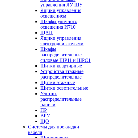
управления ЯУ ШУ
Ящики управления
освещением
Шкафы уличного
освещения И710
ЩАП
Ящики управления
электродвигателями
Шкафы
распределительные
силовые ШР11 и ШРС1
Щитки квартирные
Устройства этажные
распределительные
Щитки этажные
Щитки осветительные
Учетно-
распределительные
панели
ПР
ВРУ
ЩО
Системы для прокладки
кабеля
Шинопровод