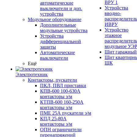
ВРУ 1
автоматические
Устройства
выключатели и доп.
вводно-
устройства
распределител
Модульное оборудование
ИВРУ
Дополнительные
Устройство
модульные устройства
этажное
Устройства
распределител
дифференциальной
модульное УЭ
защиты
Щит гаражный
Автоматические
Щит квартирн
выключатели
ЩК
Ещё
Электротехник
Контакторы, пускатели
ПКЛ, ПВЛ приставки
КПВ-600 100-630А
контакторы э/м
КТПВ-600 160-250А
контакторы э/м
ПМЕ 25А пускатели э/м
КПД 25-80А
контакторы э/м
ОПН ограничители
перенапряжений