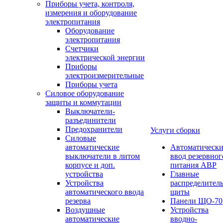
Приборы учета, контроля,
измерения и оборудование
электропитания
Оборудование
электропитания
Счетчики
электрической энергии
Приборы
электроизмерительные
Приборы учета
Силовое оборудование
защиты и коммутации
Выключатели-
разъединители
Предохранители
Услуги сборки
Силовые
автоматические
Автоматическ
выключатели в литом
ввод резервног
корпусе и доп.
питания АВР
устройства
Главные
Устройства
распределител
автоматического ввода
щиты
резерва
Панели ЩО-70
Воздушные
Устройства
автоматические
вводно-