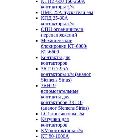
КТПВ-600 160-250А
контакторы э/м
ПМЕ 25А пускатели э/м
КПД 25-80А
контакторы э/м
ОПН ограничители
перенапряжений
Механические
блокировки КТ-6000/
КТ-6600
Контакты для
контакторов
3RT10 7-95А
контакторы э/м (аналог
Siemens Sirius)
3RH19
вспомогательные
контакты для
контакторов 3RT10
(аналог Siemens Sirius)
LC1 контакторы э/м
Катушки для
контакторов
КМ контакторы э/м
КТ 80-1000А