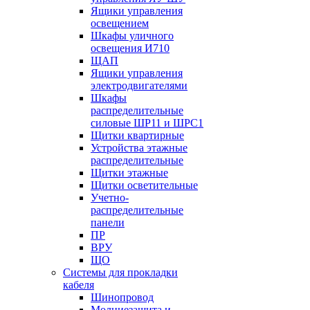
Ящики управления
освещением
Шкафы уличного
освещения И710
ЩАП
Ящики управления
электродвигателями
Шкафы
распределительные
силовые ШР11 и ШРС1
Щитки квартирные
Устройства этажные
распределительные
Щитки этажные
Щитки осветительные
Учетно-
распределительные
панели
ПР
ВРУ
ЩО
Системы для прокладки
кабеля
Шинопровод
Молниезащита и