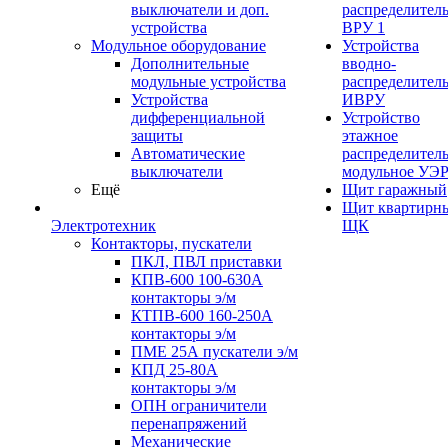
выключатели и доп.
распределител
устройства
ВРУ 1
Модульное оборудование
Устройства
Дополнительные
вводно-
модульные устройства
распределител
Устройства
ИВРУ
дифференциальной
Устройство
защиты
этажное
Автоматические
распределител
выключатели
модульное УЭ
Ещё
Щит гаражный
Щит квартирн
Электротехник
ЩК
Контакторы, пускатели
ПКЛ, ПВЛ приставки
КПВ-600 100-630А
контакторы э/м
КТПВ-600 160-250А
контакторы э/м
ПМЕ 25А пускатели э/м
КПД 25-80А
контакторы э/м
ОПН ограничители
перенапряжений
Механические