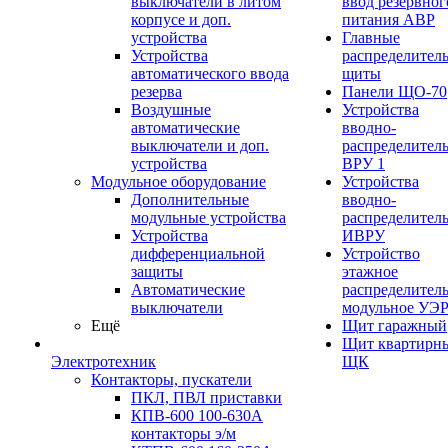
выключатели в литом
ввод резервног
корпусе и доп.
питания АВР
устройства
Главные
Устройства
распределител
автоматического ввода
щиты
резерва
Панели ЩО-70
Воздушные
Устройства
автоматические
вводно-
выключатели и доп.
распределител
устройства
ВРУ 1
Модульное оборудование
Устройства
Дополнительные
вводно-
модульные устройства
распределител
Устройства
ИВРУ
дифференциальной
Устройство
защиты
этажное
Автоматические
распределител
выключатели
модульное УЭ
Ещё
Щит гаражный
Щит квартирн
Электротехник
ЩК
Контакторы, пускатели
ПКЛ, ПВЛ приставки
КПВ-600 100-630А
контакторы э/м