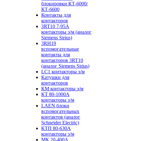
блокировки КТ-6000/
КТ-6600
Контакты для
контакторов
3RT10 7-95А
контакторы э/м (аналог
Siemens Sirius)
3RH19
вспомогательные
контакты для
контакторов 3RT10
(аналог Siemens Sirius)
LC1 контакторы э/м
Катушки для
контакторов
КМ контакторы э/м
КТ 80-1000А
контакторы э/м
LAEN блоки
вспомогательных
контактов (аналог
Schneider Electric)
КТП 80-630А
контакторы э/м
МК 20-400А