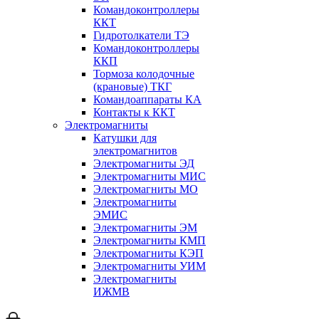
Командоконтроллеры
ККТ
Гидротолкатели ТЭ
Командоконтроллеры
ККП
Тормоза колодочные
(крановые) ТКГ
Командоаппараты КА
Контакты к ККТ
Электромагниты
Катушки для
электромагнитов
Электромагниты ЭД
Электромагниты МИС
Электромагниты МО
Электромагниты
ЭМИС
Электромагниты ЭМ
Электромагниты КМП
Электромагниты КЭП
Электромагниты УИМ
Электромагниты
ИЖМВ