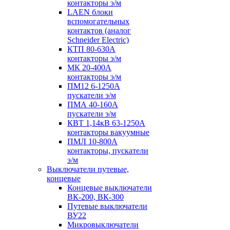
контакторы э/м
LAEN блоки
вспомогательных
контактов (аналог
Schneider Electric)
КТП 80-630А
контакторы э/м
МК 20-400А
контакторы э/м
ПМ12 6-1250А
пускатели э/м
ПМА 40-160А
пускатели э/м
КВТ 1,14кВ 63-1250А
контакторы вакуумные
ПМЛ 10-800А
контакторы, пускатели
э/м
Выключатели путевые,
концевые
Концевые выключатели
ВК-200, ВК-300
Путевые выключатели
ВУ22
Микровыключатели