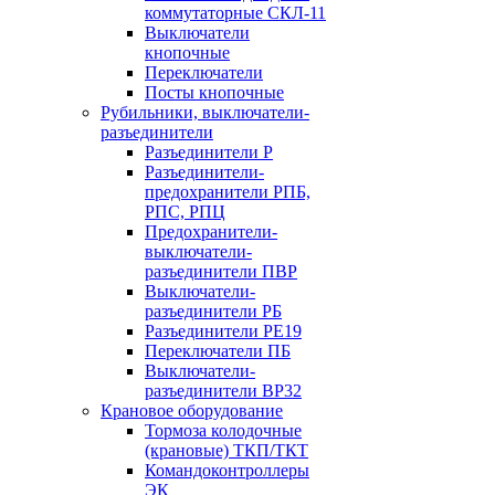
коммутаторные СКЛ-11
Выключатели
кнопочные
Переключатели
Посты кнопочные
Рубильники, выключатели-
разъединители
Разъединители Р
Разъединители-
предохранители РПБ,
РПС, РПЦ
Предохранители-
выключатели-
разъединители ПВР
Выключатели-
разъединители РБ
Разъединители РЕ19
Переключатели ПБ
Выключатели-
разъединители ВР32
Крановое оборудование
Тормоза колодочные
(крановые) ТКП/ТКТ
Командоконтроллеры
ЭК