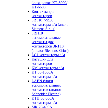
блокировки КТ-6000/
КТ-6600
Контакты для
контакторов
3RT10 7-95А
контакторы э/м (аналог
Siemens Sirius)
3RH19
вспомогательные
контакты для
контакторов 3RT10
(аналог Siemens Sirius)
LC1 контакторы э/м
Катушки для
контакторов
КМ контакторы э/м
КТ 80-1000А
контакторы э/м
LAEN блоки
вспомогательных
контактов (аналог
Schneider Electric)
КТП 80-630А
контакторы э/м
МК 20-400А