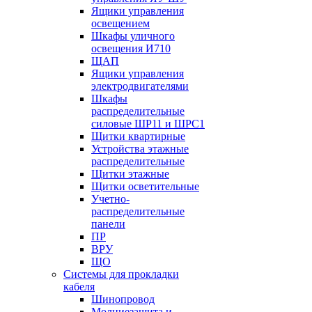
Ящики управления
освещением
Шкафы уличного
освещения И710
ЩАП
Ящики управления
электродвигателями
Шкафы
распределительные
силовые ШР11 и ШРС1
Щитки квартирные
Устройства этажные
распределительные
Щитки этажные
Щитки осветительные
Учетно-
распределительные
панели
ПР
ВРУ
ЩО
Системы для прокладки
кабеля
Шинопровод
Молниезащита и