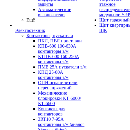
защиты
этажное
Автоматические
распределител
выключатели
модульное УЭ
Ещё
Щит гаражный
Щит квартирн
Электротехник
ЩК
Контакторы, пускатели
ПКЛ, ПВЛ приставки
КПВ-600 100-630А
контакторы э/м
КТПВ-600 160-250А
контакторы э/м
ПМЕ 25А пускатели э/м
КПД 25-80А
контакторы э/м
ОПН ограничители
перенапряжений
Механические
блокировки КТ-6000/
КТ-6600
Контакты для
контакторов
3RT10 7-95А
контакторы э/м (аналог
Siemens Sirius)