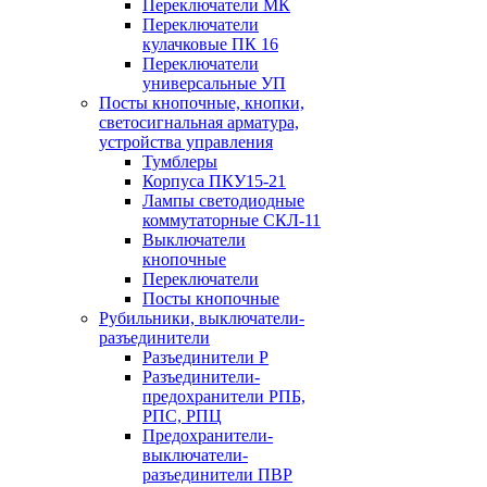
Переключатели МК
Переключатели
кулачковые ПК 16
Переключатели
универсальные УП
Посты кнопочные, кнопки,
светосигнальная арматура,
устройства управления
Тумблеры
Корпуса ПКУ15-21
Лампы светодиодные
коммутаторные СКЛ-11
Выключатели
кнопочные
Переключатели
Посты кнопочные
Рубильники, выключатели-
разъединители
Разъединители Р
Разъединители-
предохранители РПБ,
РПС, РПЦ
Предохранители-
выключатели-
разъединители ПВР