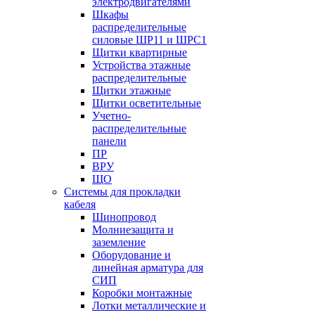
электродвигателями
Шкафы
распределительные
силовые ШР11 и ШРС1
Щитки квартирные
Устройства этажные
распределительные
Щитки этажные
Щитки осветительные
Учетно-
распределительные
панели
ПР
ВРУ
ЩО
Системы для прокладки
кабеля
Шинопровод
Молниезащита и
заземление
Оборудование и
линейная арматура для
СИП
Коробки монтажные
Лотки металлические и