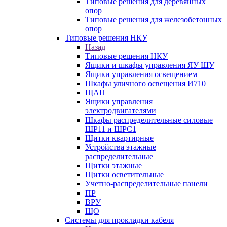
Типовые решения для деревянных
опор
Типовые решения для железобетонных
опор
Типовые решения НКУ
Назад
Типовые решения НКУ
Ящики и шкафы управления ЯУ ШУ
Ящики управления освещением
Шкафы уличного освещения И710
ЩАП
Ящики управления
электродвигателями
Шкафы распределительные силовые
ШР11 и ШРС1
Щитки квартирные
Устройства этажные
распределительные
Щитки этажные
Щитки осветительные
Учетно-распределительные панели
ПР
ВРУ
ЩО
Системы для прокладки кабеля