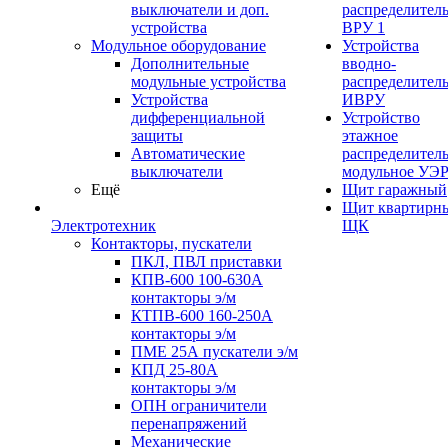
выключатели и доп.
распределител
устройства
ВРУ 1
Модульное оборудование
Устройства
Дополнительные
вводно-
модульные устройства
распределител
Устройства
ИВРУ
дифференциальной
Устройство
защиты
этажное
Автоматические
распределител
выключатели
модульное УЭ
Ещё
Щит гаражный
Щит квартирн
Электротехник
ЩК
Контакторы, пускатели
ПКЛ, ПВЛ приставки
КПВ-600 100-630А
контакторы э/м
КТПВ-600 160-250А
контакторы э/м
ПМЕ 25А пускатели э/м
КПД 25-80А
контакторы э/м
ОПН ограничители
перенапряжений
Механические