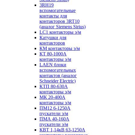
3RH19
вспомогательные
контакты для
контакторов 3RT10
(аналог Siemens Sirius)
LC1 контакторы э/м
Катушки для
контакторов
КМ контакторы э/м
КТ 80-1000А
контакторы э/м
LAEN блоки
вспомогательных
контактов (аналог
Schneider Electric)
КТП 80-630А
контакторы э/м
МК 20-400А
контакторы э/м
ПМ12 6-1250А
пускатели э/м
ПМА 40-160А
пускатели э/м
КВТ 1,14кВ 63-1250А