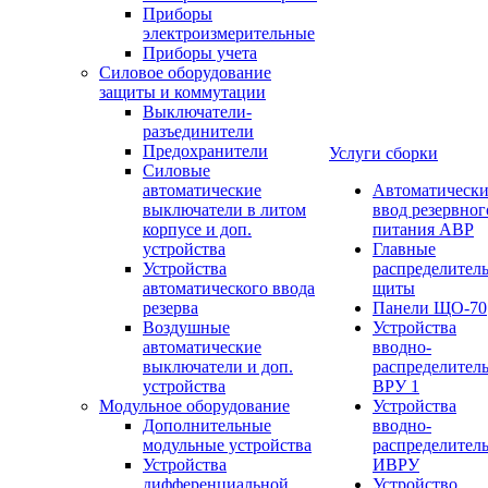
Приборы
электроизмерительные
Приборы учета
Силовое оборудование
защиты и коммутации
Выключатели-
разъединители
Предохранители
Услуги сборки
Силовые
автоматические
Автоматическ
выключатели в литом
ввод резервног
корпусе и доп.
питания АВР
устройства
Главные
Устройства
распределител
автоматического ввода
щиты
резерва
Панели ЩО-70
Воздушные
Устройства
автоматические
вводно-
выключатели и доп.
распределител
устройства
ВРУ 1
Модульное оборудование
Устройства
Дополнительные
вводно-
модульные устройства
распределител
Устройства
ИВРУ
дифференциальной
Устройство