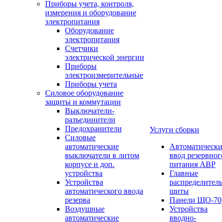
Приборы учета, контроля,
измерения и оборудование
электропитания
Оборудование
электропитания
Счетчики
электрической энергии
Приборы
электроизмерительные
Приборы учета
Силовое оборудование
защиты и коммутации
Выключатели-
разъединители
Предохранители
Услуги сборки
Силовые
автоматические
Автоматическ
выключатели в литом
ввод резервног
корпусе и доп.
питания АВР
устройства
Главные
Устройства
распределител
автоматического ввода
щиты
резерва
Панели ЩО-70
Воздушные
Устройства
автоматические
вводно-