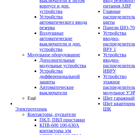
выключатели в литом
ввод резервног
корпусе и доп.
питания АВР
устройства
Главные
Устройства
распределител
автоматического ввода
щиты
резерва
Панели ЩО-70
Воздушные
Устройства
автоматические
вводно-
выключатели и доп.
распределител
устройства
ВРУ 1
Модульное оборудование
Устройства
Дополнительные
вводно-
модульные устройства
распределител
Устройства
ИВРУ
дифференциальной
Устройство
защиты
этажное
Автоматические
распределител
выключатели
модульное УЭ
Ещё
Щит гаражный
Щит квартирн
Электротехник
ЩК
Контакторы, пускатели
ПКЛ, ПВЛ приставки
КПВ-600 100-630А
контакторы э/м