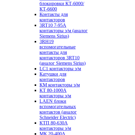
блокировки КТ-6000/
КТ-6600
Контакты для
контакторов
3RT10 7-95А
контакторы э/м (аналог
Siemens Sirius)
3RH19
вспомогательные
контакты для
контакторов 3RT10
(аналог Siemens Sirius)
LC1 контакторы э/м
Катушки для
контакторов
КМ контакторы э/м
КТ 80-1000А
контакторы э/м
LAEN блоки
вспомогательных
контактов (аналог
Schneider Electric)
КТП 80-630А
контакторы э/м
МК 20-400А