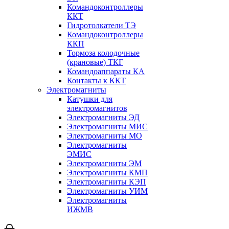
Командоконтроллеры
ККТ
Гидротолкатели ТЭ
Командоконтроллеры
ККП
Тормоза колодочные
(крановые) ТКГ
Командоаппараты КА
Контакты к ККТ
Электромагниты
Катушки для
электромагнитов
Электромагниты ЭД
Электромагниты МИС
Электромагниты МО
Электромагниты
ЭМИС
Электромагниты ЭМ
Электромагниты КМП
Электромагниты КЭП
Электромагниты УИМ
Электромагниты
ИЖМВ