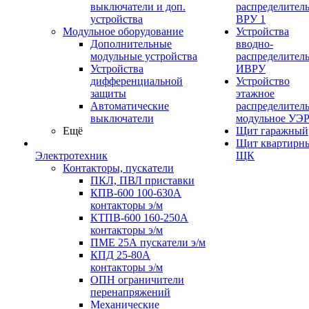
выключатели и доп.
распределител
устройства
ВРУ 1
Модульное оборудование
Устройства
Дополнительные
вводно-
модульные устройства
распределител
Устройства
ИВРУ
дифференциальной
Устройство
защиты
этажное
Автоматические
распределител
выключатели
модульное УЭ
Ещё
Щит гаражный
Щит квартирн
Электротехник
ЩК
Контакторы, пускатели
ПКЛ, ПВЛ приставки
КПВ-600 100-630А
контакторы э/м
КТПВ-600 160-250А
контакторы э/м
ПМЕ 25А пускатели э/м
КПД 25-80А
контакторы э/м
ОПН ограничители
перенапряжений
Механические