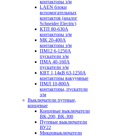
контакторы э/м
LAEN блоки
вспомогательных
контактов (аналог
Schneider Electric)
КТП 80-630А
контакторы э/м
МК 20-400А
контакторы э/м
ПМ12 6-1250А
пускатели э/м
ПМА 40-160А
пускатели э/м
КВТ 1,14кВ 63-1250А
контакторы вакуумные
ПМЛ 10-800А
контакторы, пускатели
э/м
Выключатели путевые,
концевые
Концевые выключатели
ВК-200, ВК-300
Путевые выключатели
ВУ22
Микровыключатели