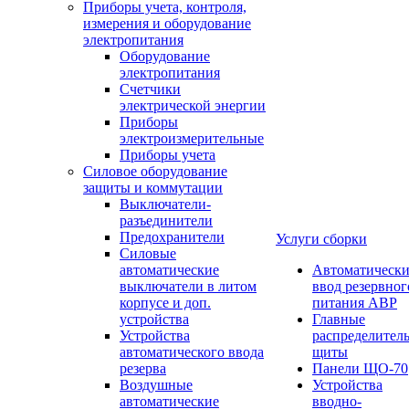
Приборы учета, контроля,
измерения и оборудование
электропитания
Оборудование
электропитания
Счетчики
электрической энергии
Приборы
электроизмерительные
Приборы учета
Силовое оборудование
защиты и коммутации
Выключатели-
разъединители
Предохранители
Услуги сборки
Силовые
автоматические
Автоматическ
выключатели в литом
ввод резервног
корпусе и доп.
питания АВР
устройства
Главные
Устройства
распределител
автоматического ввода
щиты
резерва
Панели ЩО-70
Воздушные
Устройства
автоматические
вводно-