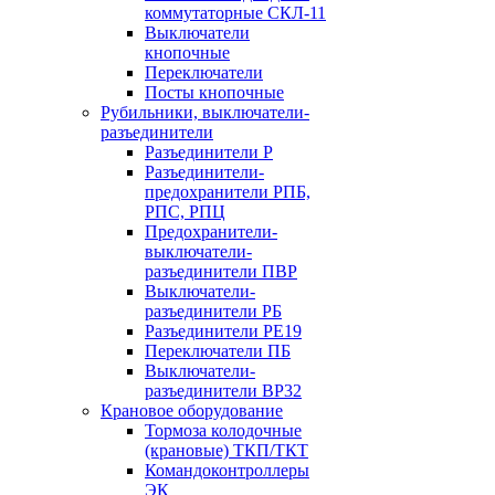
коммутаторные СКЛ-11
Выключатели
кнопочные
Переключатели
Посты кнопочные
Рубильники, выключатели-
разъединители
Разъединители Р
Разъединители-
предохранители РПБ,
РПС, РПЦ
Предохранители-
выключатели-
разъединители ПВР
Выключатели-
разъединители РБ
Разъединители РЕ19
Переключатели ПБ
Выключатели-
разъединители ВР32
Крановое оборудование
Тормоза колодочные
(крановые) ТКП/ТКТ
Командоконтроллеры
ЭК