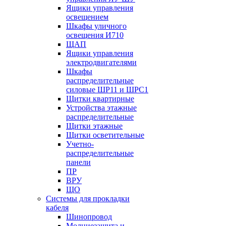
Ящики управления
освещением
Шкафы уличного
освещения И710
ЩАП
Ящики управления
электродвигателями
Шкафы
распределительные
силовые ШР11 и ШРС1
Щитки квартирные
Устройства этажные
распределительные
Щитки этажные
Щитки осветительные
Учетно-
распределительные
панели
ПР
ВРУ
ЩО
Системы для прокладки
кабеля
Шинопровод
Молниезащита и