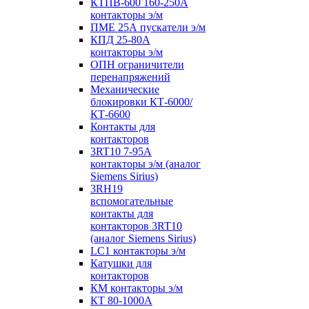
КТПВ-600 160-250А
контакторы э/м
ПМЕ 25А пускатели э/м
КПД 25-80А
контакторы э/м
ОПН ограничители
перенапряжений
Механические
блокировки КТ-6000/
КТ-6600
Контакты для
контакторов
3RT10 7-95А
контакторы э/м (аналог
Siemens Sirius)
3RH19
вспомогательные
контакты для
контакторов 3RT10
(аналог Siemens Sirius)
LC1 контакторы э/м
Катушки для
контакторов
КМ контакторы э/м
КТ 80-1000А